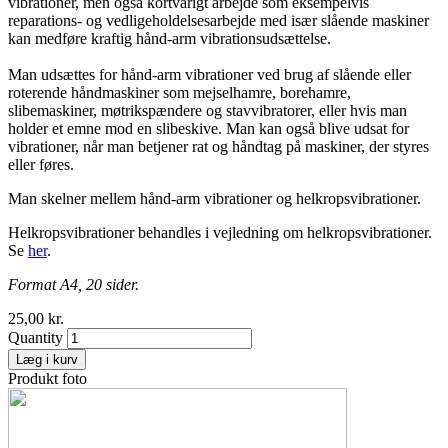
vibrationer, men også kortvarigt arbejde som eksempelvis
reparations- og vedligeholdelsesarbejde med især slående maskiner
kan medføre kraftig hånd-arm vibrationsudsættelse.
Man udsættes for hånd-arm vibrationer ved brug af slående eller
roterende håndmaskiner som mejselhamre, borehamre,
slibemaskiner, møtrikspændere og stavvibratorer, eller hvis man
holder et emne mod en slibeskive. Man kan også blive udsat for
vibrationer, når man betjener rat og håndtag på maskiner, der styres
eller føres.
Man skelner mellem hånd-arm vibrationer og helkropsvibrationer.
Helkropsvibrationer behandles i vejledning om helkropsvibrationer.
Se
her
.
Format A4, 20 sider.
25,00 kr.
Quantity
Produkt foto