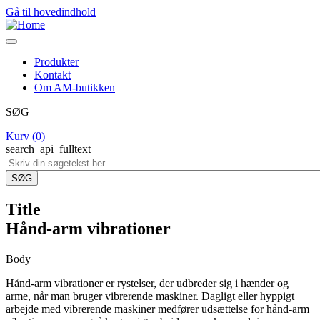
Gå til hovedindhold
Produkter
Kontakt
Om AM-butikken
SØG
Kurv (
0
)
search_api_fulltext
Title
Hånd-arm vibrationer
Body
Hånd-arm vibrationer er rystelser, der udbreder sig i hænder og
arme, når man bruger vibrerende maskiner. Dagligt eller hyppigt
arbejde med vibrerende maskiner medfører udsættelse for hånd-arm